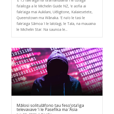
‘E 15 fale’aiga na fa’amanuiaina ‘i le tufagā
fa’ailoga a le Michelin Guide NZ, ‘e aofia ai
fale’aiga mai Aukilani, Uēligitone, Kalaiesetete,
Queenstown ma Wānaka. ‘E na’o le tasi le
fale’aiga Sāmoa ‘i le lalolagi, le Tala, na mauaina
le Michelin Star. Na saunoa le...
Mālosi solitulāfono tau feso’ota’iga
televavave ‘i le Pasefika ma ‘Āsia