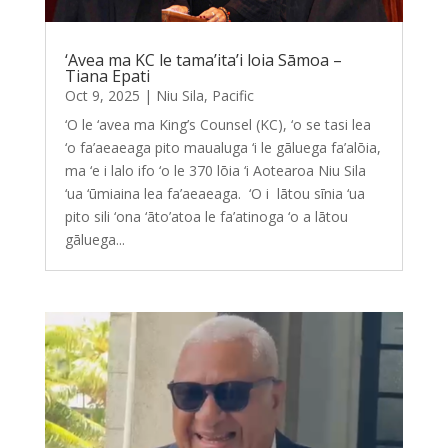
‘Avea ma KC le tama’ita’i loia Sāmoa –
Tiana Epati
Oct 9, 2025
|
Niu Sila
,
Pacific
‘O le ‘avea ma King’s Counsel (KC), ‘o se tasi lea
‘o fa’aeaeaga pito maualuga ‘i le gāluega fa’alōia,
ma ‘e i lalo ifo ‘o le 370 lōia ‘i Aotearoa Niu Sila
‘ua ‘ūmiaina lea fa’aeaeaga. ‘O i lātou sīnia ‘ua
pito sili ‘ona ‘āto’atoa le fa’atinoga ‘o a lātou
gāluega...