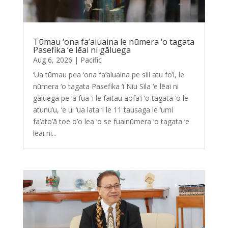
Tūmau ‘ona fa’aluaina le nūmera ‘o tagata
Pasefika ‘e lēai ni gāluega
Aug 6, 2026
|
Pacific
‘Ua tūmau pea ‘ona fa’aluaina pe sili atu fo’i, le
nūmera ‘o tagata Pasefika ‘i Niu Sila ‘e lēai ni
gāluega pe ‘ā fua ‘i le faitau aofa’i ‘o tagata ‘o le
atunu’u, ‘e ui ‘ua lata ‘i le 11 tausaga le ‘umi
fa’ato’ā toe o’o lea ‘o se fuainūmera ‘o tagata ‘e
lēai ni...