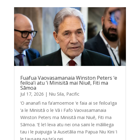
Fuafua Vaovasamanaia Winston Peters ‘e
feiloa’i atu ‘i Minisitā mai Niuē, Fiti ma
Sāmoa
Jul 17, 2026
|
Niu Sila
,
Pacific
‘O ananafi na fa’amoemoe ‘e faia ai se feiloa’iga
‘a le Minisitā o le Vā i Fafo Vaovasamanaia
Winston Peters ma Minisitā mai Niuē, Fiti ma
Sāmoa. ‘E le’i leva atu nei ona saini le māliliega
tau i le puipuiga ‘a Ausetālia ma Papua Niu Kini ‘i
le tausaga na te’a nei,...