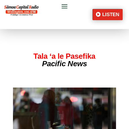
LISTEN
Tala ‘a le Pasefika
Pacific News