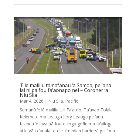
‘E lē māliliu tamafanau ‘a Sāmoa, pe ‘ana
iai ni pā fou fa’aonapō nei – Coroner ‘a
Niu Sila
Mar 4, 2026
|
Niu Sila
,
Pacific
Semanū ‘e lē maliliu Uili Fa’aofo, Ta’avao Tolala
Kelemete ma Leauga Jerry Leauga pe ‘ana
fa’apea ‘e lava pā fou ‘e iloga gofie ma fa’ailoga
ai le vā ‘o ‘auala tetele (median barriers) pei ‘ona