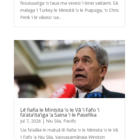
fesuisuia’iga ‘o taua ma vevesi ‘i lenei vaitaimi. Sā
malaga ‘i Turkey le Minisitā ‘o le Puipuiga, ‘o Chris
Penk ‘i le vāiaso ‘ua...
Lē fiafia le Minisita ‘o le Vā ‘i Fafo ‘i
fa’ata’ita’iga ‘a Saina ‘i le Pasefika
Jul 7, 2026
|
Niu Sila
,
Pacific
‘Ua fa’aālia le matuā lē fiafia ‘o le Minisita ‘o le Vā
‘i Fafo ‘a Niu Sila, Vaovasamānaia Winston