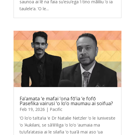
saunoa ai lē na faia su’esu’ega ‘i tino māliliu ‘o ia
taulele’a. ‘O le...
Fa’amata ‘e mafai ‘ona fō’ia ‘e fofō
Pasefika vairusi ‘o lo’o maumau ai soifua?
Feb 19, 2026
|
Pacific
‘O lo’o ta’ita’ia ‘e Dr Natalie Netzler ‘o le Iunivesite
‘o ‘Aukilani, se sā’ili’iliga ‘o lo’o ‘aumaia ma
tu’ufa’atasia ai le silafia ‘o tua’ā mai aso ‘ua