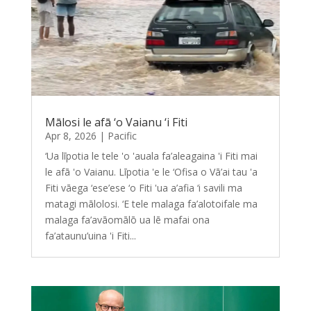
Mālosi le afā ‘o Vaianu ‘i Fiti
Apr 8, 2026
|
Pacific
‘Ua līpotia le tele 'o 'auala fa’aleagaina 'i Fiti mai
le afā 'o Vaianu. Līpotia 'e le ‘Ofisa o Vā’ai tau 'a
Fiti vāega ‘ese’ese ‘o Fiti 'ua a’afia ‘i savili ma
matagi mālolosi. ‘E tele malaga fa’alotoifale ma
malaga fa’avāomālō ua lē mafai ona
fa’ataunu’uina 'i Fiti...