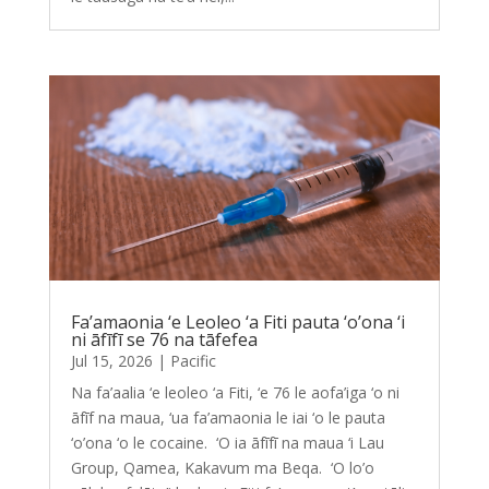
Fa’amaonia ‘e Leoleo ‘a Fiti pauta ‘o’ona ‘i
ni āfīfī se 76 na tāfefea
Jul 15, 2026
|
Pacific
Na fa’aalia ‘e leoleo ‘a Fiti, ‘e 76 le aofa’iga ‘o ni
āfīf na maua, ‘ua fa’amaonia le iai ‘o le pauta
‘o’ona ‘o le cocaine. ‘O ia āfīfī na maua ‘i Lau
Group, Qamea, Kakavum ma Beqa. ‘O lo’o