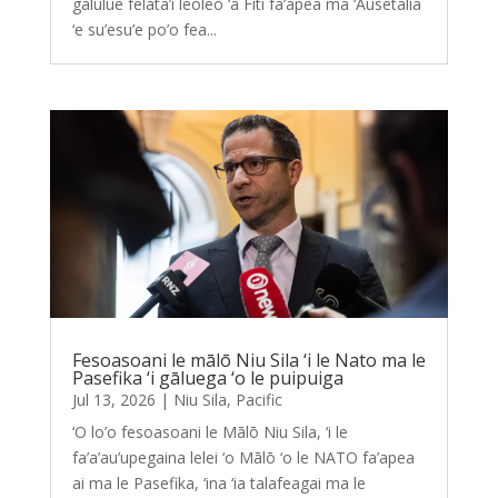
gālulue felāta’i leoleo ‘a Fiti fa’apea ma ‘Ausetālia
‘e su’esu’e po’o fea...
Fesoasoani le mālō Niu Sila ‘i le Nato ma le
Pasefika ‘i gāluega ‘o le puipuiga
Jul 13, 2026
|
Niu Sila
,
Pacific
‘O lo’o fesoasoani le Mālō Niu Sila, ‘i le
fa’a’au’upegaina lelei ‘o Mālō ‘o le NATO fa’apea
ai ma le Pasefika, ‘ina ‘ia talafeagai ma le