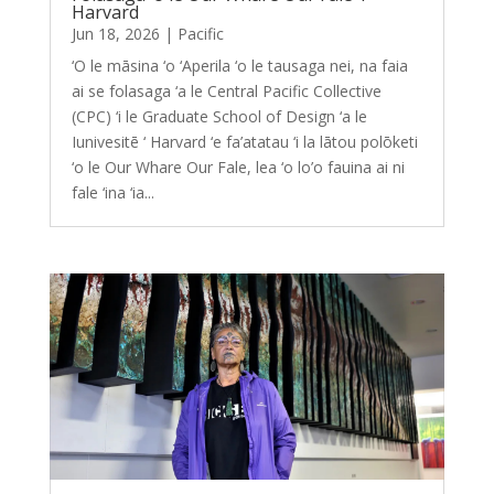
Harvard
Jun 18, 2026
|
Pacific
‘O le māsina ‘o ‘Aperila ‘o le tausaga nei, na faia
ai se folasaga ‘a le Central Pacific Collective
(CPC) ‘i le Graduate School of Design ‘a le
Iunivesitē ‘ Harvard ‘e fa’atatau ‘i la lātou polōketi
‘o le Our Whare Our Fale, lea ‘o lo’o fauina ai ni
fale ‘ina ‘ia...