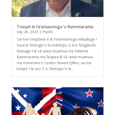
Tolopō le fa’amasinoga ‘o Bainimarama
Sep 26, 2025
|
Pacific
‘Ua toe tolopōina ‘e le Fa’amasinoga Māualuga ‘i
Suva le fa’ai’uga ‘o le matā’upu ‘o lo’o fa’agāsolo
fa’asaga ‘i lē sā ‘avea muamua ma Palemia
Bainimarama ma fa’apea lē sā ‘avea muamua
ma Komesina o Leoleo Sitiveni Qiliho, ua toe
tolopō ‘i le aso 2 ‘o Oketopa ‘o le...