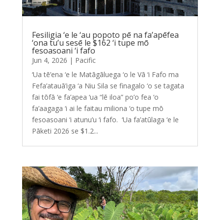
Fesiligia ‘e le ‘au popoto pē na fa’apēfea
‘ona tu’u sesē le $162 ‘i tupe mō
fesoasoani ‘i fafo
Jun 4, 2026
|
Pacific
‘Ua tē’ena ‘e le Matāgāluega ‘o le Vā ‘i Fafo ma
Fefa’atauā’iga ‘a Niu Sila se finagalo ‘o se tagata
fai tōfā ‘e fa’apea ‘ua “lē iloa” po’o fea ‘o
fa’aagaga ‘i ai le faitau miliona ‘o tupe mō
fesoasoani ‘i atunu’u ‘i fafo. ‘Ua fa’atūlaga ‘e le
Pāketi 2026 se $1.2...