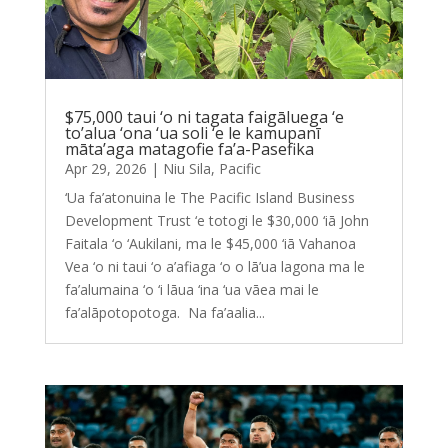
$75,000 taui ‘o ni tagata faigāluega ‘e
to’alua ‘ona ‘ua soli ‘e le kamupanī
māta’aga matagofie fa’a-Pasefika
Apr 29, 2026
|
Niu Sila
,
Pacific
‘Ua fa’atonuina le The Pacific Island Business
Development Trust ‘e totogi le $30,000 ‘iā John
Faitala ‘o ‘Aukilani, ma le $45,000 ‘iā Vahanoa
Vea ‘o ni taui ‘o a’afiaga ‘o o lā’ua lagona ma le
fa’alumaina ‘o ‘i lāua ‘ina ‘ua vāea mai le
fa’alāpotopotoga. Na fa’aalia...