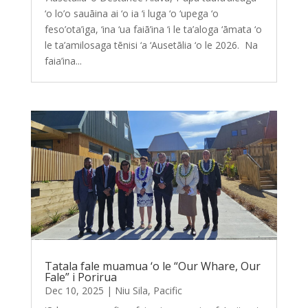
‘o lo’o sauāina ai ‘o ia ‘i luga ‘o ‘upega ‘o
feso’ota’iga, ‘ina ‘ua faiā’ina ‘i le ta’aloga ‘āmata ‘o
le ta’amilosaga tēnisi ‘a ‘Ausetālia ‘o le 2026. Na
faia’ina...
Tatala fale muamua ‘o le “Our Whare, Our
Fale” i Porirua
Dec 10, 2025
|
Niu Sila
,
Pacific