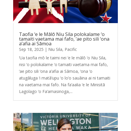
Taofia ‘e le Mālō Niu Sila polokalame ‘o
tamaiti vaetama mai fafo, ‘ae pito sili ‘ona
a’afia ai Sāmoa
Sep 18, 2025
|
Niu Sila
,
Pacific
‘Ua taofia mō le taimi nei ‘e le mālō ‘o Niu Sila,
nisi ‘o polokalame ‘o tamaiti vaetama mai fafo,
‘ae pito sili ‘ona a’afia ai Sāmoa, ‘ona ‘o
atugāluga ‘i matā’upu ‘o lo’o sauāina ai ni tamaiti
na vaetama mai fafo. Na fa’aalia ‘e le Minisitā
Lagolago ‘o Fa’amasinoga,...