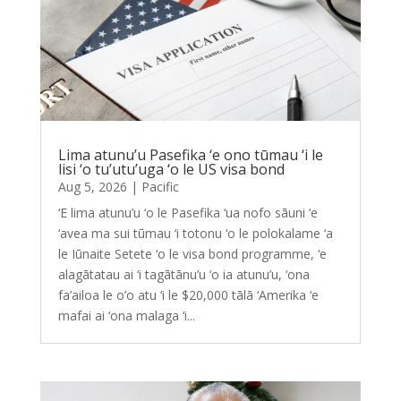
Lima atunu’u Pasefika ‘e ono tūmau ‘i le
lisi ‘o tu’utu’uga ‘o le US visa bond
Aug 5, 2026
|
Pacific
‘E lima atunu’u ‘o le Pasefika ‘ua nofo sāuni ‘e
‘avea ma sui tūmau ‘i totonu ‘o le polokalame ‘a
le Iūnaite Setete ‘o le visa bond programme, ‘e
alagātatau ai ‘i tagātānu’u ‘o ia atunu’u, ‘ona
fa’ailoa le o’o atu ‘i le $20,000 tālā ‘Amerika ‘e
mafai ai ‘ona malaga ‘i...