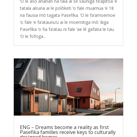
‘O le aso ananafi na faia ai se sauniga fa’apitoa ‘e
tatala aloa’ia ai le polōketi ‘o fale muamua ‘e 18
na fausia mō tagata Pasefika. ‘O le fa’amoemoe
‘o fale ‘e fa’ataunu’u ai le moemitiga mō ‘āiga
Pasefika ‘o fia fa’atau ni fale ‘ae lē gafatia le tau.
‘O le fofoga...
ENG – Dreams become a reality as first
Pasefika families receive keys to culturally