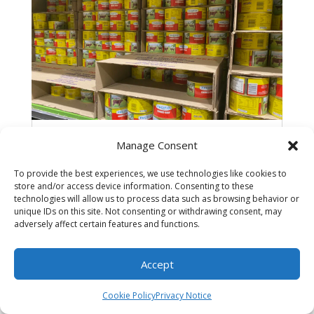
Manage Consent
Tele ‘o le gaoi ‘ua ala ai ‘ona teu ‘i tua ‘o
fata le pīsupo
Aug 6, 2025
|
Pacific
To provide the best experiences, we use technologies like cookies to
store and/or access device information. Consenting to these
Na fa’aalia ‘e nisi ‘o tagata Pasefika, ‘e lē tatau ‘i
technologies will allow us to process data such as browsing behavior or
supamāketi ‘a ‘Aukilani ‘ona loka ‘apa pīsupo, ‘o
unique IDs on this site. Not consenting or withdrawing consent, may
se taumafa ‘e mo’omiaina tele ‘e tagata
adversely affect certain features and functions.
atumotu. ‘E iai nisi fale’oloa ‘e fa’apea ‘ua nanā pe
teu ‘i tua ‘o fata ‘o fale’oloa, ‘ona ‘e gaoia. ‘E tele
Accept
ni pusa...
Cookie Policy
Privacy Notice