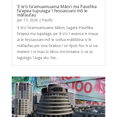
‘E le’o fa’amuamuaina Māori ma Pasefika
fa’apea tupulaga ‘i fesoasoani mō le
māfaufau
Jun 17, 2026
|
Pacific
‘E le’o fa’amuamuaina Māori, tagata Pasefika
fa’apea ma tupulaga, pe ‘ā o’o ‘i avanoa ‘e maua
ai le fesoasoani mō le soifua mālōlōina ‘o le
māfaufau pei ‘ona fa’ailoa ‘i se rīpoti fou ‘e ui ‘ua
manino ‘i ni mau lo lātou mo’omiaina ‘o se isi
lagolago ‘i luga atu. Na...