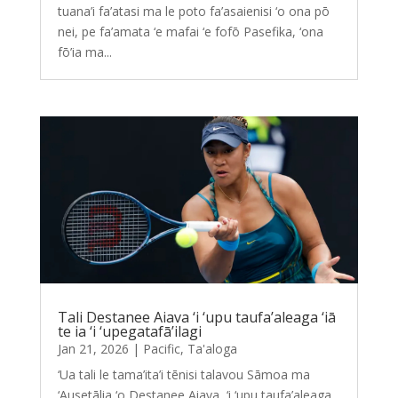
tuana’i fa’atasi ma le poto fa’asaienisi ‘o ona pō
nei, pe fa’amata ‘e mafai ‘e fofō Pasefika, ‘ona
fō’ia ma...
Tali Destanee Aiava ‘i ‘upu taufa’aleaga ‘iā
te ia ‘i ‘upegatafā’ilagi
Jan 21, 2026
|
Pacific
,
Ta'aloga
‘Ua tali le tama’ita’i tēnisi talavou Sāmoa ma
‘Ausetālia ‘o Destanee Aiava, ‘i ‘upu taufa’aleaga