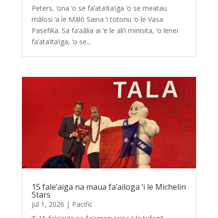
Peters, ‘ona ‘o se fa’ata’ita’iga ‘o se meatau
mālosi ‘a le Mālō Saina ‘i totonu ‘o le Vasa
Pasefika. Sa fa’aālia ai ‘e le ali’i minisita, ‘o lenei
fa’ata’ita’iga, ‘o se...
15 fale’aiga na maua fa’ailoga ‘i le Michelin
Stars
Jul 1, 2026
|
Pacific