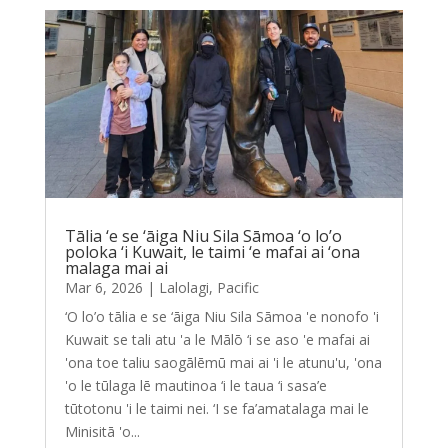
Tālia ‘e se ‘āiga Niu Sila Sāmoa ‘o lo’o
poloka ‘i Kuwait, le taimi ‘e mafai ai ‘ona
malaga mai ai
Mar 6, 2026
|
Lalolagi
,
Pacific
‘O lo’o tālia e se ‘āiga Niu Sila Sāmoa 'e nonofo 'i
Kuwait se tali atu 'a le Mālō ‘i se aso 'e mafai ai
'ona toe taliu saogālēmū mai ai 'i le atunu'u, 'ona
'o le tūlaga lē mautinoa ‘i le taua ‘i sasa’e
tūtotonu 'i le taimi nei. ‘I se fa’amatalaga mai le
Minisitā 'o...