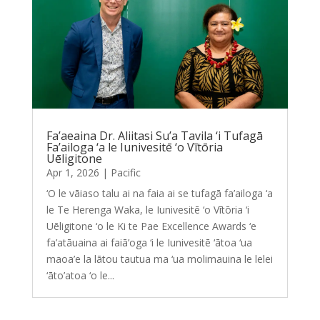
Fa’aeaina Dr. Aliitasi Su’a Tavila ‘i Tufagā
Fa’ailoga ‘a le Iunivesitē ‘o Vītōria
Uēligitone
Apr 1, 2026
|
Pacific
‘O le vāiaso talu ai na faia ai se tufagā fa’ailoga ‘a
le Te Herenga Waka, le Iunivesitē ‘o Vītōria ‘i
Uēligitone ‘o le Ki te Pae Excellence Awards ‘e
fa’atāuaina ai faiā’oga ‘i le Iunivesitē ‘ātoa ‘ua
maoa’e la lātou tautua ma ‘ua molimauina le lelei
‘āto’atoa ‘o le...