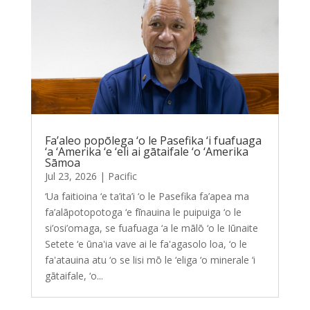
Fa’aleo popōlega ‘o le Pasefika ‘i fuafuaga
‘a ‘Amerika ‘e ‘eli ai gātaifale ‘o ‘Amerika
Sāmoa
Jul 23, 2026
|
Pacific
‘Ua faitioina ‘e ta’ita’i ‘o le Pasefika fa’apea ma
fa’alāpotopotoga ‘e fīnauina le puipuiga ‘o le
si’osi’omaga, se fuafuaga ‘a le mālō ‘o le Iūnaite
Setete ‘e ūna'ia vave ai le fa'agasolo loa, ‘o le
fa'atauina atu ‘o se lisi mō le ‘eliga ‘o minerale ‘i
gātaifale, ‘o...