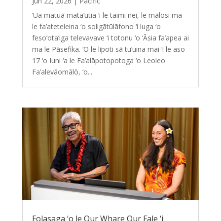
Jun 22, 2026
|
Pacific
‘Ua matuā mata’utia ‘i le taimi nei, le mālosi ma
le fa’ateteleina ‘o soligātūlāfono ‘i luga ‘o
feso’ota’iga televavave ‘i totonu ‘o ‘Āsia fa’apea ai
ma le Pāsefika. ‘O le līpoti sā tu’uina mai ‘i le aso
17 ‘o Iuni ‘a le Fa’alāpotopotoga ‘o Leoleo
Fa’alevāomālō, ‘o...
Folasaga ‘o le Our Whare Our Fale ‘i