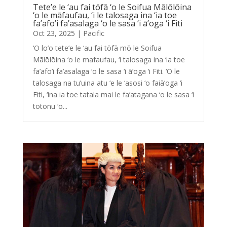
Tete’e le ‘au fai tōfā ‘o le Soifua Mālōlōina
‘o le māfaufau, ‘i le talosaga ina ‘ia toe
fa’afo’i fa’asalaga ‘o le sasa ‘i ā’oga ‘i Fiti
Oct 23, 2025
|
Pacific
‘O lo’o tete’e le ‘au fai tōfā mō le Soifua
Mālōlōina ‘o le mafaufau, ‘i talosaga ina ‘ia toe
fa’afo’i fa’asalaga ‘o le sasa ‘i ā’oga ‘i Fiti. ‘O le
talosaga na tu’uina atu ‘e le ‘asosi ‘o faiā’oga ‘i
Fiti, ‘ina ia toe tatala mai le fa’atagana ‘o le sasa ‘i
totonu ‘o...