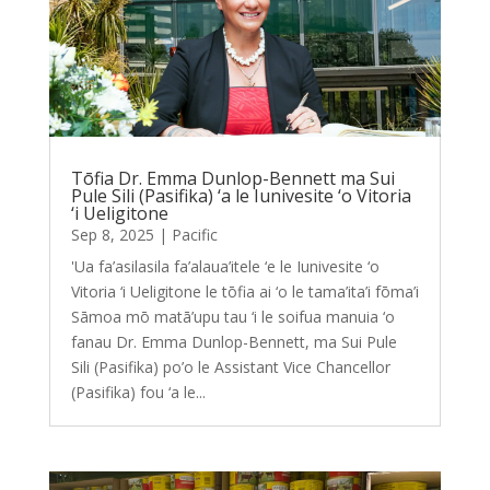
Tōfia Dr. Emma Dunlop-Bennett ma Sui
Pule Sili (Pasifika) ‘a le Iunivesite ‘o Vitoria
‘i Ueligitone
Sep 8, 2025
|
Pacific
'Ua fa’asilasila fa’alaua’itele ‘e le Iunivesite ‘o
Vitoria ‘i Ueligitone le tōfia ai ‘o le tama’ita’i fōma’i
Sāmoa mō matā’upu tau ‘i le soifua manuia ‘o
fanau Dr. Emma Dunlop-Bennett, ma Sui Pule
Sili (Pasifika) po’o le Assistant Vice Chancellor
(Pasifika) fou ‘a le...