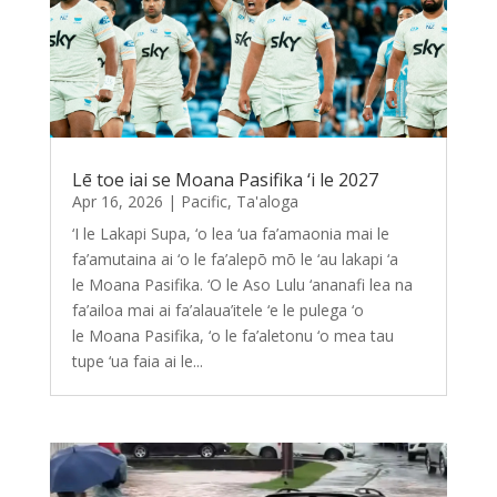
Lē toe iai se Moana Pasifika ‘i le 2027
Apr 16, 2026
|
Pacific
,
Ta'aloga
‘I le Lakapi Supa, ‘o lea ‘ua fa’amaonia mai le
fa’amutaina ai ‘o le fa’alepō mō le ‘au lakapi ‘a
le Moana Pasifika. ‘O le Aso Lulu ‘ananafi lea na
fa’ailoa mai ai fa’alaua’itele ‘e le pulega ‘o
le Moana Pasifika, ‘o le fa’aletonu ‘o mea tau
tupe ‘ua faia ai le...