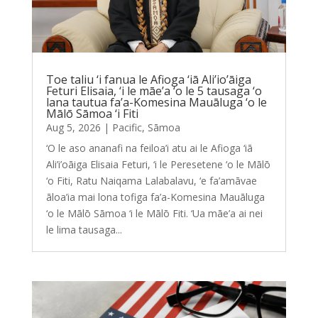
͏Toe taliu ‘i fanua le Afioga ‘iā Ali’io’āiga
Feturi Elisaia, ‘i le māe’a ‘o le 5 tausaga ‘o
lana tautua fa’a-Komesina Mauāluga ‘o le
Mālō Sāmoa ‘i Fiti
Aug 5, 2026
|
Pacific
,
Sāmoa
‘O le aso ananafi na feiloa’i atu ai le Afioga ‘iā
Ali’i’oāiga Elisaia Feturi, ‘i le Peresetene ‘o le Mālō
‘o Fiti, Ratu Naiqama Lalabalavu, ‘e fa’amāvae
āloa’ia mai lona tofiga fa’a-Komesina Mauāluga
‘o le Mālō Sāmoa ‘i le Mālō Fiti. ‘Ua māe’a ai nei
le lima tausaga...